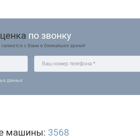
оценка
по звонку
 свяжется с Вами в ближайшее время!
ных данных
е машины:
3568