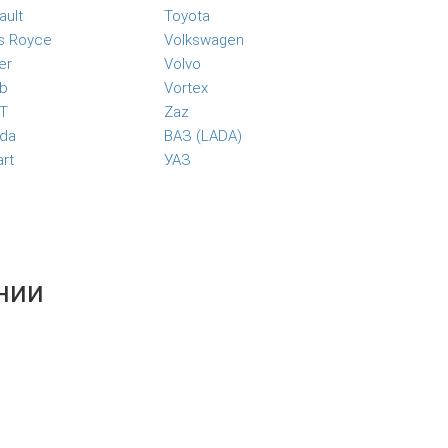
ault
Toyota
ls Royce
Volkswagen
er
Volvo
b
Vortex
T
Zaz
da
ВАЗ (LADA)
rt
УАЗ
нии