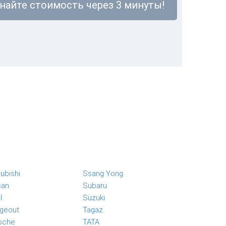
знайте стоимость через 3 минуты!
ubishi
Ssang Yong
san
Subaru
l
Suzuki
geout
Tagaz
sche
TATA