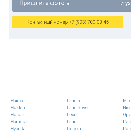
Пришлите фото в
и у
Контактный номер +7 (903) 700-00-45
Haima
Lancia
Mits
Holden
Land Rover
Nis
Honda
Lexus
Ope
Hummer
Lifan
Peu
Hyundai
Lincoln
Por