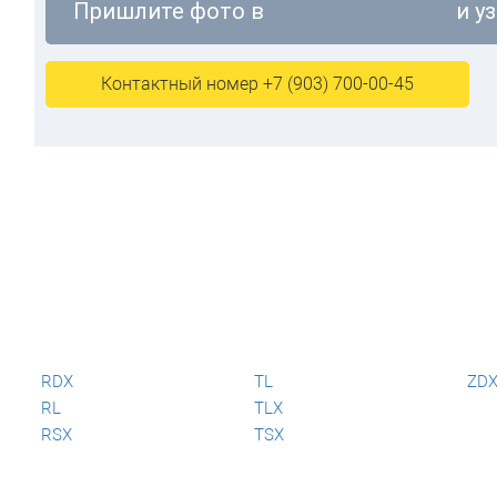
Пришлите фото в
и у
Контактный номер +7 (903) 700-00-45
RDX
TL
ZD
RL
TLX
RSX
TSX