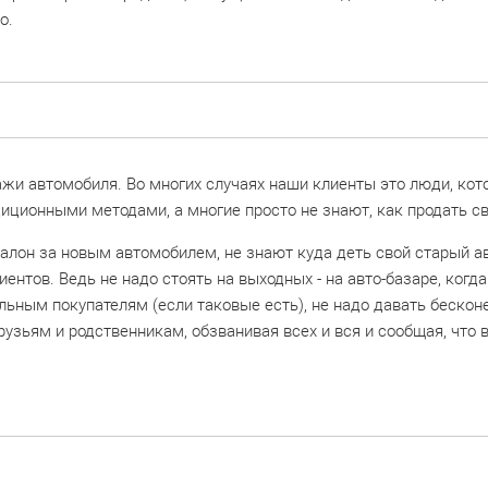
о.
дажи автомобиля. Во многих случаях наши клиенты это люди, кот
иционными методами, а многие просто не знают, как продать св
алон за новым автомобилем, не знают куда деть свой старый ав
ентов. Ведь не надо стоять на выходных - на авто-базаре, когд
ьным покупателям (если таковые есть), не надо давать беско
узьям и родственникам, обзванивая всех и вся и сообщая, что 